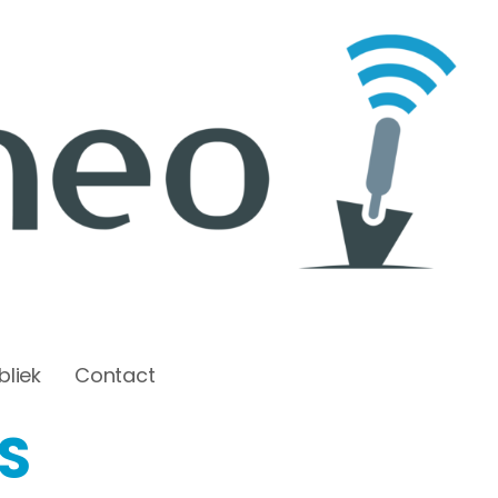
bliek
Contact
S